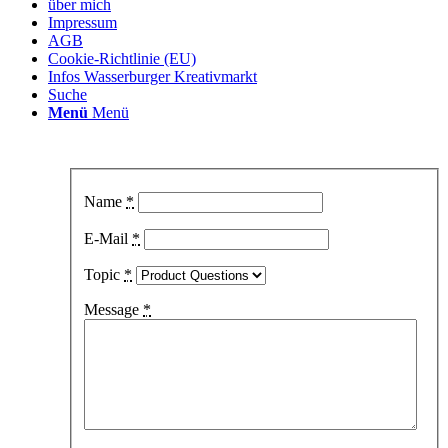
über mich
Impressum
AGB
Cookie-Richtlinie (EU)
Infos Wasserburger Kreativmarkt
Suche
Menü
Menü
Name
*
E-Mail
*
Topic
*
Message
*