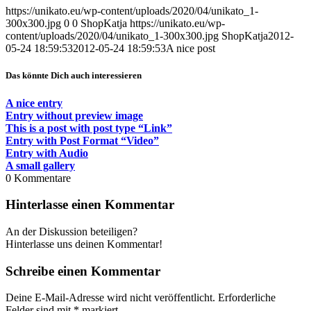
https://unikato.eu/wp-content/uploads/2020/04/unikato_1-
300x300.jpg
0
0
ShopKatja
https://unikato.eu/wp-
content/uploads/2020/04/unikato_1-300x300.jpg
ShopKatja
2012-
05-24 18:59:53
2012-05-24 18:59:53
A nice post
Das könnte Dich auch interessieren
A nice entry
Entry without preview image
This is a post with post type “Link”
Entry with Post Format “Video”
Entry with Audio
A small gallery
0
Kommentare
Hinterlasse einen Kommentar
An der Diskussion beteiligen?
Hinterlasse uns deinen Kommentar!
Schreibe einen Kommentar
Deine E-Mail-Adresse wird nicht veröffentlicht.
Erforderliche
Felder sind mit
*
markiert