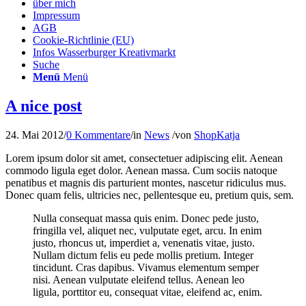
über mich
Impressum
AGB
Cookie-Richtlinie (EU)
Infos Wasserburger Kreativmarkt
Suche
Menü
Menü
A nice post
24. Mai 2012
/
0 Kommentare
/
in
News
/
von
ShopKatja
Lorem ipsum dolor sit amet, consectetuer adipiscing elit. Aenean
commodo ligula eget dolor. Aenean massa. Cum sociis natoque
penatibus et magnis dis parturient montes, nascetur ridiculus mus.
Donec quam felis, ultricies nec, pellentesque eu, pretium quis, sem.
Nulla consequat massa quis enim. Donec pede justo,
fringilla vel, aliquet nec, vulputate eget, arcu. In enim
justo, rhoncus ut, imperdiet a, venenatis vitae, justo.
Nullam dictum felis eu pede mollis pretium. Integer
tincidunt. Cras dapibus. Vivamus elementum semper
nisi. Aenean vulputate eleifend tellus. Aenean leo
ligula, porttitor eu, consequat vitae, eleifend ac, enim.